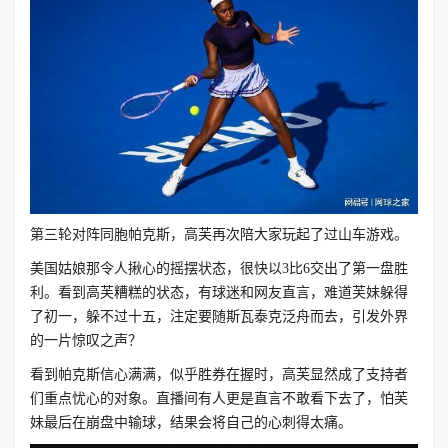
第三轮对阵同胞帕克斯，高芙再次陪大家玩起了过山车游戏。
美国姑娘那令人揪心的摇摆状态，很快以3比6交出了第一盘胜
利。看到高芙糟糕的状态，有球迷和网友直言，难道芙妹躲得
了初一，躲不过十五，注定要随斯瓦泰克泛舟而去，引发外界
的一片惊叹之声？
看到帕克斯信心满满，似乎胜券在握时，高芙显然成了支持者
们重点忧心的对象。直播间有人更是直言不敢看下去了，怕芙
妹最后在崩盘中输球，结果会将自己的心刺得太痛。