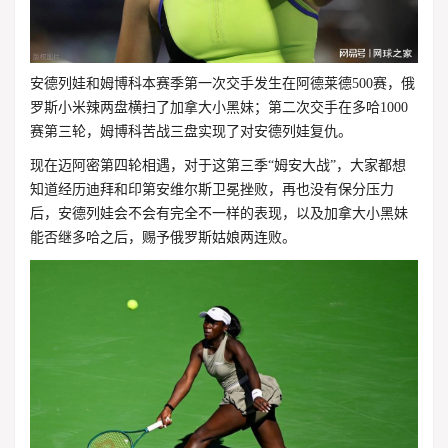
安德列娃和姆博科本赛季第一次交手发生在阿德莱德500赛，俄
罗斯小米辣两盘横扫了加拿大小黑妹；第二次交手在多哈1000
赛第三轮，姆博科苦战三盘实现了对安德列娃复仇。
现在迈阿密第四轮相遇，对于这第三季“姆安大战”，大家都想
知道经历迪拜和印第安维尔斯卫冕挫败，再也没有保分压力
后，安德列娃会不会有完全不一样的表现，以及加拿大小黑妹
能否继多哈之后，赐予俄罗斯姑娘两连败。