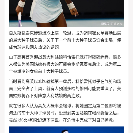
自从斯瓦泰克惨遭爆冷上演一轮游，成为迈阿密女单赛场出局
的最大种子球员后，关于下一个前十大种子球员谁会出局，便
成为球迷和网友热议的话题。
由于高芙首秀迎战意大利姑娘科恰雷托就打得磕磕绊绊，很多
人都认为美国姑娘有极大的可能会步斯瓦泰克后尘，成为第二
个被爆冷的女单前十大种子球员。
当时看到高芙以3比6输掉第一盘后，科恰雷托似乎在气势和场
面上完全占了上风，就有人预测多哈的惨剧可能要重演了，美
国姑娘将吞下对阵意大利姑娘的两连败。
就在很多人认为高芙大概率会输球，将她圈定为第二位即将被
淘汰的前十大种子球员时，没想到美国姑娘在幡然醒悟之后，
竟然以6比4和6比3连下两盘，在危情中完成了对自己拯救。