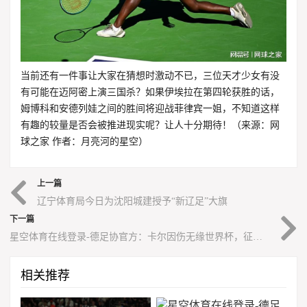
当前还有一件事让大家在猜想时激动不已，三位天才少女有没
有可能在迈阿密上演三国杀？如果伊埃拉在第四轮获胜的话，
姆博科和安德列娃之间的胜间将迎战菲律宾一姐，不知道这样
有趣的较量是否会被推进现实呢？让人十分期待！（来源：网
球之家 作者：月亮河的星空）
上一篇
辽宁体育局今日为沈阳城建授予“新辽足”大旗
下一篇
星空体育在线登录-德足协官方：卡尔因伤无缘世界杯，征召韦德拉奥果入替
相关推荐