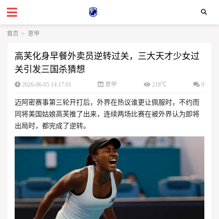
首页
>
意甲
高芙化身早餐外卖员逆转过关，三大天才少女过
关引发三国杀猜想
2026-06-05 14:17:01
意甲
218℃
0
迈阿密赛事第三轮开打后，外界在热议谁更让佩服时，不约而
同将美国姑娘高芙推了出来，连续两场比赛在被外界认为即将
出局时，都完成了逆转。