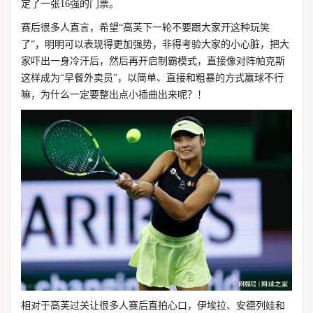
定了一张16强的门票。
赛后很多人直言，希望“高芙下一轮不要跟大家开这种玩笑
了”，明明可以表现得更加强势，非得考验大家的小心脏，把大
家吓出一身冷汗后，然后再开启制霸模式，直接像对阵帕克斯
这样成为“早餐外卖员”，以简单、直接和粗暴的方式赢球不行
嘛，为什么一定要整出点小插曲出来呢？！
相对于高芙过关让很多人赛后直拍心口，伊埃拉、安德列娃和