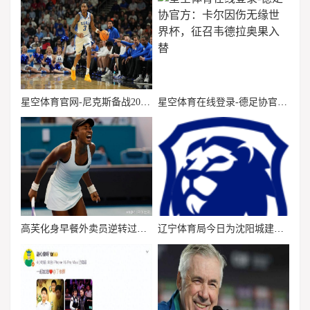
星空体育官网-尼克斯备战2026选秀邀埃文斯试训
星空体育在线登录-德足协官方：卡尔因伤无缘世界杯，征召韦德拉奥果入替
高芙化身早餐外卖员逆转过关，三大天才少女过关引发三国杀猜想
辽宁体育局今日为沈阳城建授予“新辽足”大旗