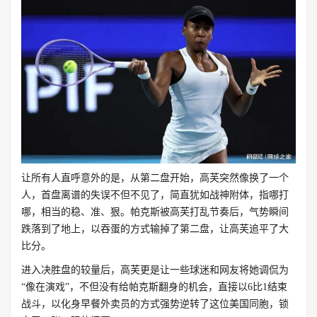
让所有人直呼意外的是，从第二盘开始，高芙突然像换了一个
人，首盘离谱的失误不但不见了，简直犹如战神附体，指哪打
哪，相当的稳、准、狠。帕克斯被高芙打乱节奏后，气势瞬间
跌落到了地上，以吞蛋的方式输掉了第二盘，让高芙追平了大
比分。
进入决胜盘的较量后，高芙更是让一些球迷和网友将她调侃为
“像在演戏”，不但没有给帕克斯翻身的机会，直接以6比1结束
战斗，以化身早餐外卖员的方式强势逆转了这位美国同胞，锁