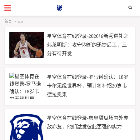
首页
>
nba
星空体育在线登录-2026届新秀巡礼之
弗莱明斯：攻守均衡的迅捷后卫，三
分有待开发
星空体育在线登录-罗马诺确认：18岁
卡尔无缘世界杯，预计将补招20岁韦
德拉奥果
星空体育在线登录-詹皇甜瓜场内外亦
敌亦友，他们激发彼此更强的实力