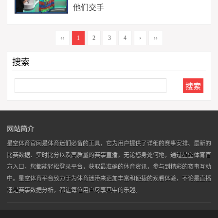
他们交手
‹‹
1
2
3
4
›
››
搜索
Search
网站简介
星空体育官网是体育迷们必备的工具，它为用户提供了详细的赛事安排、最新的
比赛数据、实时比分以及高质量的赛事直播。无论您身处何地，通过星空体育官
方入口，您都能轻松登录平台，获取最准确的体育资讯，参与到精彩的赛事互动
中。星空体育平台致力于为体育迷带来更加丰富和便捷的观看体验，不论是直播
还是赛事数据分析，都让每位用户尽享其中的乐趣。