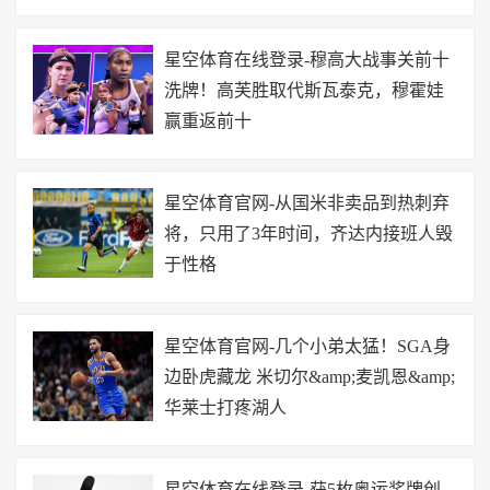
星空体育在线登录-穆高大战事关前十
洗牌！高芙胜取代斯瓦泰克，穆霍娃
赢重返前十
星空体育官网-从国米非卖品到热刺弃
将，只用了3年时间，齐达内接班人毁
于性格
星空体育官网-几个小弟太猛！SGA身
边卧虎藏龙 米切尔&amp;麦凯恩&amp;
华莱士打疼湖人
星空体育在线登录-获5枚奥运奖牌创