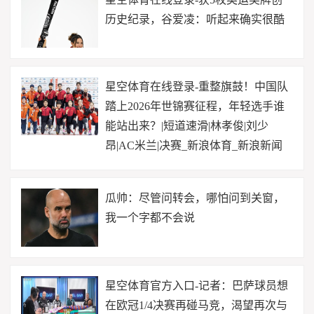
历史纪录，谷爱凌：听起来确实很酷
星空体育在线登录-重整旗鼓！中国队
踏上2026年世锦赛征程，年轻选手谁
能站出来？|短道速滑|林孝俊|刘少
昂|AC米兰|决赛_新浪体育_新浪新闻
瓜帅：尽管问转会，哪怕问到关窗，
我一个字都不会说
星空体育官方入口-记者：巴萨球员想
在欧冠1/4决赛再碰马竞，渴望再次与