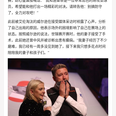
赛，赵心童直接喊话：“我知道墨菲是一位非常出色的进攻型球
员，希望能和他打出一场精彩的对决。请转告他：别搞防守
了，全力对攻吧！”
此前被艾伦淘汰的威尔逊在接受媒体采访时袒露了心声，分析
了自己出局的原因，他表示场外的困境影响了自己在赛场上的
状态。按照威尔逊的说法，世锦赛开赛时，他的妻子接受了手
术，此前她还曾中风并被诊断出患有癫痫。“我妻子经历了不少
磨难，我已经有一周多没见到她了，接下来我只想多花点时间
陪陪我的妻子和孩子们。”