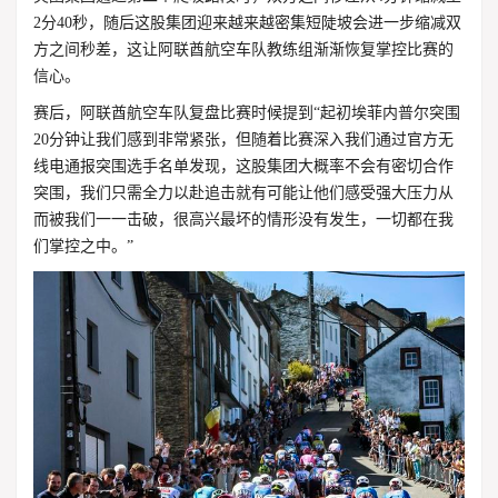
2分40秒，随后这股集团迎来越来越密集短陡坡会进一步缩减双
方之间秒差，这让阿联酋航空车队教练组渐渐恢复掌控比赛的
信心。
赛后，阿联酋航空车队复盘比赛时候提到“起初埃菲内普尔突围
20分钟让我们感到非常紧张，但随着比赛深入我们通过官方无
线电通报突围选手名单发现，这股集团大概率不会有密切合作
突围，我们只需全力以赴追击就有可能让他们感受强大压力从
而被我们一一击破，很高兴最坏的情形没有发生，一切都在我
们掌控之中。”