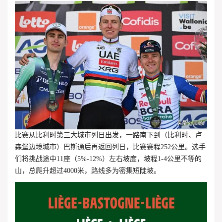
比赛从比利时第三大城市列日出发，一路南下到（比利时、卢
森堡边境城市）巴斯通后再返回列日，比赛赛程252公里。选手
们将挑战途中11座（5%-12%）左右坡度，坡程1-4公里不等的
山，总爬升超过4000米，路线多为密集短陡坡。