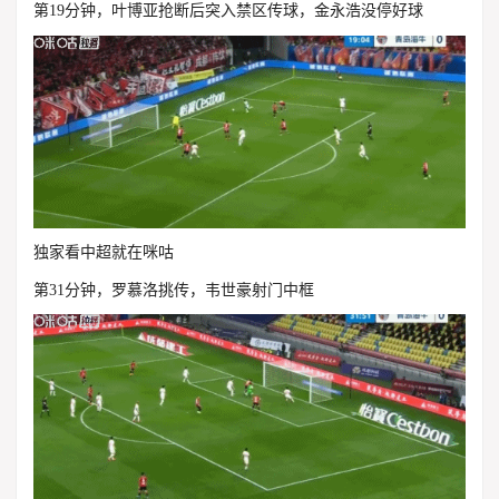
第19分钟，叶博亚抢断后突入禁区传球，金永浩没停好球
独家看中超就在咪咕
第31分钟，罗慕洛挑传，
韦世豪
射门中框