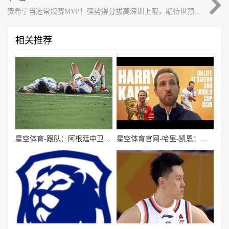
贺希宁当选常规赛MVP！强势得分拔高深圳上限，期待世预赛延续|深圳男篮|深圳队|篮板|赛季|球队_新浪体育_新浪新闻
相关推荐
星空体育-跟队：阿根廷中卫组合将是罗梅罗+利马，首发出战阿尔及利亚
星空体育官网-哈里-凯恩：英格兰下一步就是夺冠；法国和阿根廷实力最强