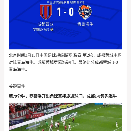
北京时间3月15日中国足球超级联赛 联赛 第2轮，成都蓉城主场
对阵青岛海牛。成都蓉城
罗慕洛
破门。最终比分成都蓉城 1
-
0
青岛海牛。
关键事件
第79分钟，罗慕洛开出角球直接旋进球门，成都1-0领先海牛