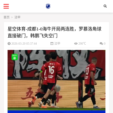
首页
>
法甲
星空体育-成都1-0海牛开局两连胜，罗慕洛角球
直接破门，韩鹏飞失空门
2026-03-20 05:37:44
法甲
290℃
0