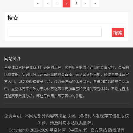
‹‹
‹
1
2
3
›
››
搜索
Search
网站简介
星空体育官网是体育迷们必备的工具，它为用户提供了详细的赛事安排、最新的
比赛数据、实时比分以及高质量的赛事直播。无论您身处何地，通过星空体育官
方入口，您都能轻松登录平台，获取最准确的体育资讯，参与到精彩的赛事互动
中。星空体育平台致力于为体育迷带来更加丰富和便捷的观看体验，不论是直播
还是赛事数据分析，都让每位用户尽享其中的乐趣。
免责声明：本网站部分内容转摘互联网，如权利人发现存在侵犯版权
问题，请及时与本站联系删除。
Copyright© 2022-2026 星空体育（中国APP）官方网站 版权所有