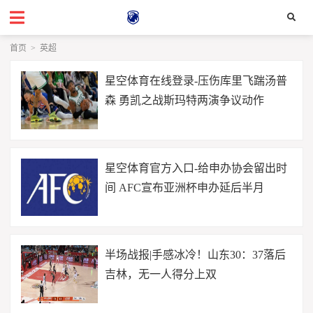
首页
>
英超
星空体育在线登录-压伤库里飞踹汤普
森 勇凯之战斯玛特两演争议动作
星空体育官方入口-给申办协会留出时
间 AFC宣布亚洲杯申办延后半月
半场战报|手感冰冷！山东30：37落后
吉林，无一人得分上双